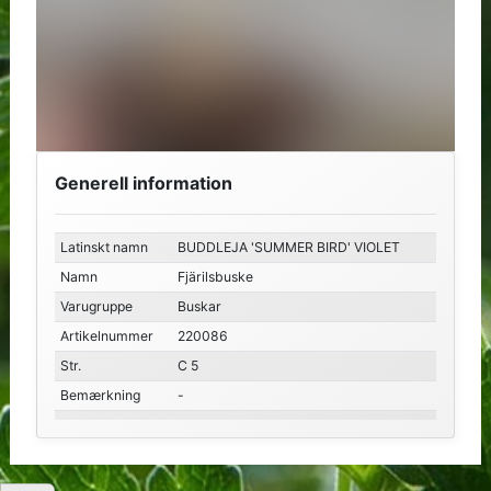
Generell information
Latinskt namn
BUDDLEJA 'SUMMER BIRD' VIOLET
Namn
Fjärilsbuske
Varugruppe
Buskar
Artikelnummer
220086
Str.
C 5
Bemærkning
-