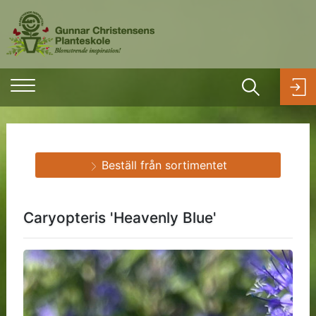
Beställ från sortimentet
Caryopteris 'Heavenly Blue'