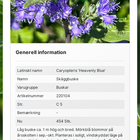
Generell information
Latinskt namn
Caryopteris 'Heavenly Blue'
Namn
Skäggbuske
Varugruppe
Buskar
Artikelnummer
220104
Str.
C 5
Bemærkning
-
Nu
454 Stk.
Låg buske ca. 1 m hög och bred. Mörkblå blommor på
årsskotten i sep.-okt. Planteras i soligt, vindskyddat läge på