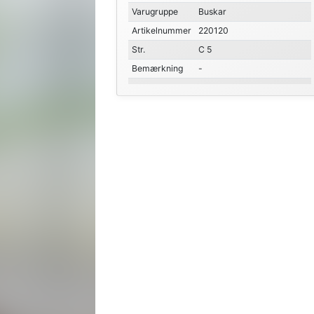
Varugruppe
Buskar
Artikelnummer
220120
Str.
C 5
Bemærkning
-