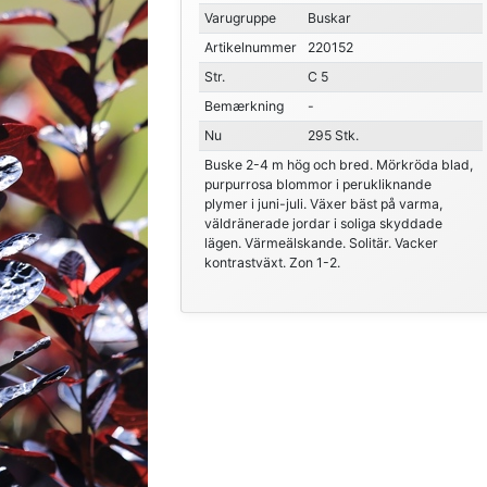
Varugruppe
Buskar
Artikelnummer
220152
Str.
C 5
Bemærkning
-
Nu
295 Stk.
Buske 2-4 m hög och bred. Mörkröda blad,
purpurrosa blommor i perukliknande
plymer i juni-juli. Växer bäst på varma,
väldränerade jordar i soliga skyddade
lägen. Värmeälskande. Solitär. Vacker
kontrastväxt. Zon 1-2.