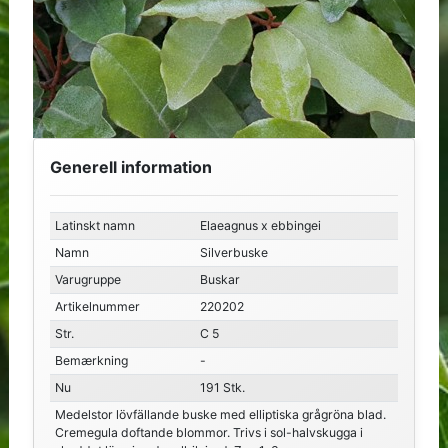
Generell information
Latinskt namn
Elaeagnus x ebbingei
Namn
Silverbuske
Varugruppe
Buskar
Artikelnummer
220202
Str.
C 5
Bemærkning
-
Nu
191 Stk.
Medelstor lövfällande buske med elliptiska grågröna blad.
Cremegula doftande blommor. Trivs i sol-halvskugga i