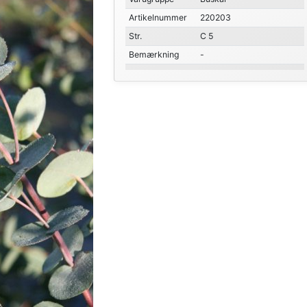
Artikelnummer
220203
Str.
C 5
Bemærkning
-