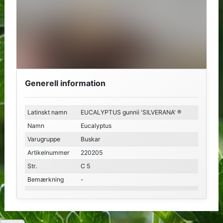
Generell information
Latinskt namn
EUCALYPTUS gunnii 'SILVERANA' ®
Namn
Eucalyptus
Varugruppe
Buskar
Artikelnummer
220205
Str.
C 5
Bemærkning
-