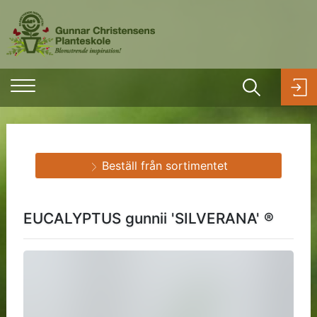
Beställ från sortimentet
EUCALYPTUS gunnii 'SILVERANA' ®