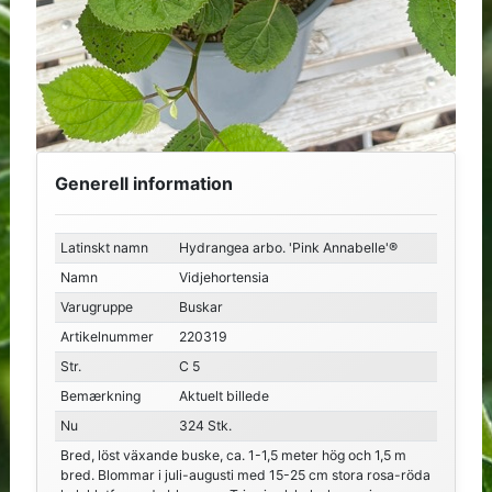
Generell information
Latinskt namn
Hydrangea arbo. 'Pink Annabelle'®
Namn
Vidjehortensia
Varugruppe
Buskar
Artikelnummer
220319
Str.
C 5
Bemærkning
Aktuelt billede
Nu
324 Stk.
Bred, löst växande buske, ca. 1-1,5 meter hög och 1,5 m
bred. Blommar i juli-augusti med 15-25 cm stora rosa-röda