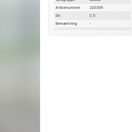
Artikelnummer
220399
Str.
C 5
Bemærkning
-