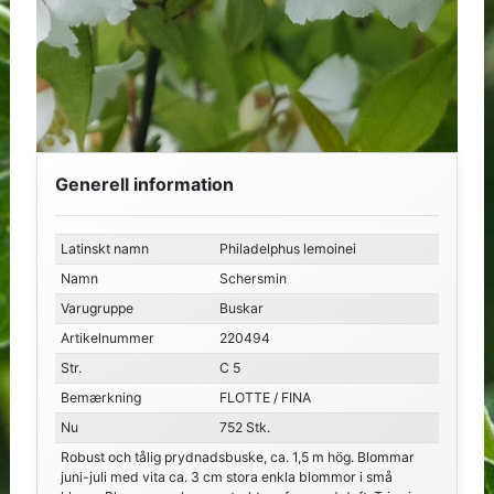
Generell information
Latinskt namn
Philadelphus lemoinei
Namn
Schersmin
Varugruppe
Buskar
Artikelnummer
220494
Str.
C 5
Bemærkning
FLOTTE / FINA
Nu
752 Stk.
Robust och tålig prydnadsbuske, ca. 1,5 m hög. Blommar
juni-juli med vita ca. 3 cm stora enkla blommor i små