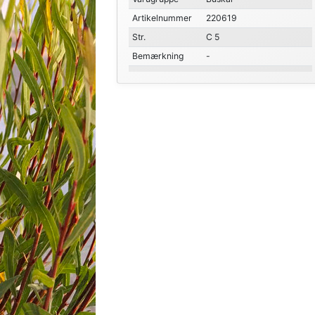
Artikelnummer
220619
Str.
C 5
Bemærkning
-