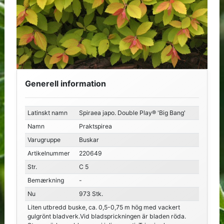
Generell information
Latinskt namn
Spiraea japo. Double Play® 'Big Bang'
Namn
Praktspirea
Varugruppe
Buskar
Artikelnummer
220649
Str.
C 5
Bemærkning
-
Nu
973 Stk.
Liten utbredd buske, ca. 0,5-0,75 m hög med vackert
gulgrönt bladverk.Vid bladsprickningen är bladen röda.