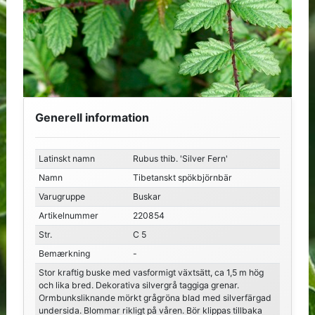
Generell information
Latinskt namn
Rubus thib. 'Silver Fern'
Namn
Tibetanskt spökbjörnbär
Varugruppe
Buskar
Artikelnummer
220854
Str.
C 5
Bemærkning
-
Stor kraftig buske med vasformigt växtsätt, ca 1,5 m hög
och lika bred. Dekorativa silvergrå taggiga grenar.
Ormbunksliknande mörkt grågröna blad med silverfärgad
undersida. Blommar rikligt på våren. Bör klippas tillbaka