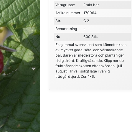
Varugruppe
Frukt bär
Artikelnummer
170064
Str.
C 2
Bemærkning
-
Nu
600 Stk.
En gammal svensk sort som kännetecknas
av mycket goda, söta och välsmakande
bär. Bären är medelstora och plantan ger
riklig skörd. Kraftigväxande. Klipp ner de
fruktbärande skotten efter skörden i juli-
augusti. Trivs i soligt läge i vanlig
trädgårdsjord. Zon 1-6.