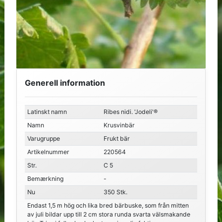
Generell information
Latinskt namn
Ribes nidi. 'Jodeli'®
Namn
Krusvinbär
Varugruppe
Frukt bär
Artikelnummer
220564
Str.
C 5
Bemærkning
-
Nu
350 Stk.
Endast 1,5 m hög och lika bred bärbuske, som från mitten
av juli bildar upp till 2 cm stora runda svarta välsmakande