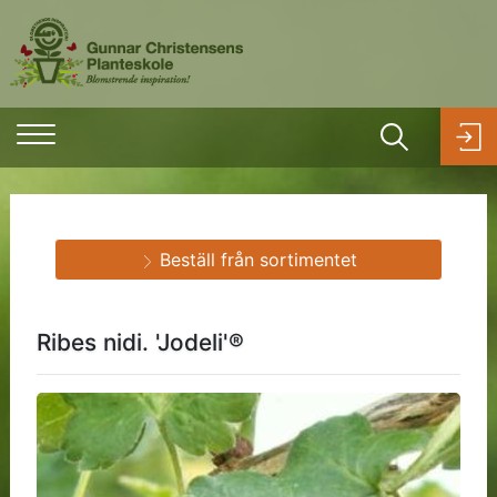
Beställ från sortimentet
Ribes nidi. 'Jodeli'®