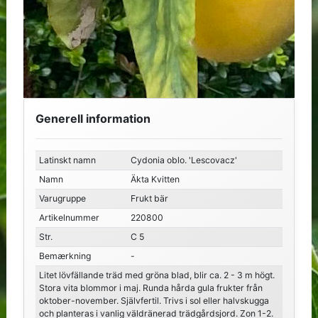
Generell information
Latinskt namn
Cydonia oblo. 'Lescovacz'
Namn
Äkta Kvitten
Varugruppe
Frukt bär
Artikelnummer
220800
Str.
C 5
Bemærkning
-
Litet lövfällande träd med gröna blad, blir ca. 2 - 3 m högt.
Stora vita blommor i maj. Runda hårda gula frukter från
oktober-november. Självfertil. Trivs i sol eller halvskugga
och planteras i vanlig väldränerad trädgårdsjord. Zon 1-2.