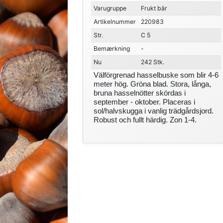
Varugruppe
Frukt bär
Artikelnummer
220983
Str.
C 5
Bemærkning
-
Nu
242 Stk.
Välförgrenad hasselbuske som blir 4-6
meter hög. Gröna blad. Stora, långa,
bruna hasselnötter skördas i
september - oktober. Placeras i
sol/halvskugga i vanlig trädgårdsjord.
Robust och fullt härdig. Zon 1-4.