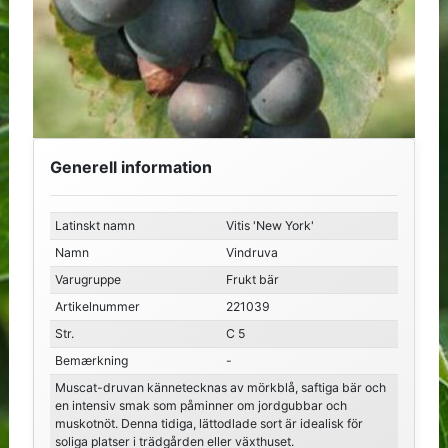
Generell information
Latinskt namn
Vitis 'New York'
Namn
Vindruva
Varugruppe
Frukt bär
Artikelnummer
221039
Str.
C 5
Bemærkning
-
Muscat-druvan kännetecknas av mörkblå, saftiga bär och
en intensiv smak som påminner om jordgubbar och
muskotnöt. Denna tidiga, lättodlade sort är idealisk för
soliga platser i trädgården eller växthuset.