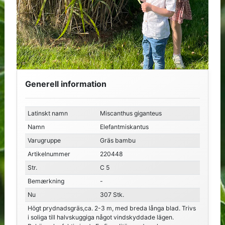
Generell information
Latinskt namn
Miscanthus giganteus
Namn
Elefantmiskantus
Varugruppe
Gräs bambu
Artikelnummer
220448
Str.
C 5
Bemærkning
-
Nu
307 Stk.
Högt prydnadsgräs,ca. 2-3 m, med breda långa blad. Trivs
i soliga till halvskuggiga något vindskyddade lägen.