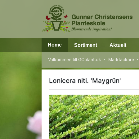
Home
Sortiment
Aktuelt
Välkommen till GCplant.dk
Marktäckare
Lonicera niti. 'Maygrün'