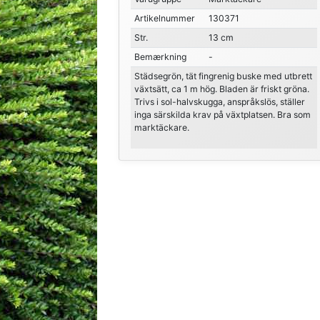
Artikelnummer
130371
Str.
13 cm
Bemærkning
-
Städsegrön, tät fingrenig buske med utbrett
växtsätt, ca 1 m hög. Bladen är friskt gröna.
Trivs i sol-halvskugga, anspråkslös, ställer
inga särskilda krav på växtplatsen. Bra som
marktäckare.