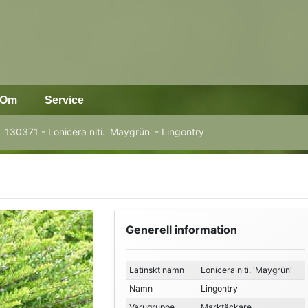
Om
Service
130371 - Lonicera niti. 'Maygrün' - Lingontry
Generell information
Latinskt namn
Lonicera niti. 'Maygrün'
Namn
Lingontry
Varugruppe
Marktäckare