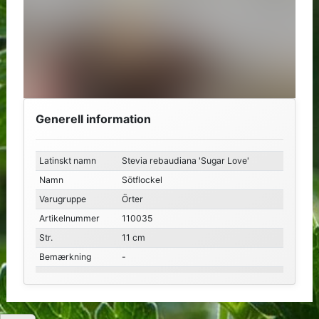
Generell information
Latinskt namn
Stevia rebaudiana 'Sugar Love'
Namn
Sötflockel
Varugruppe
Örter
Artikelnummer
110035
Str.
11 cm
Bemærkning
-