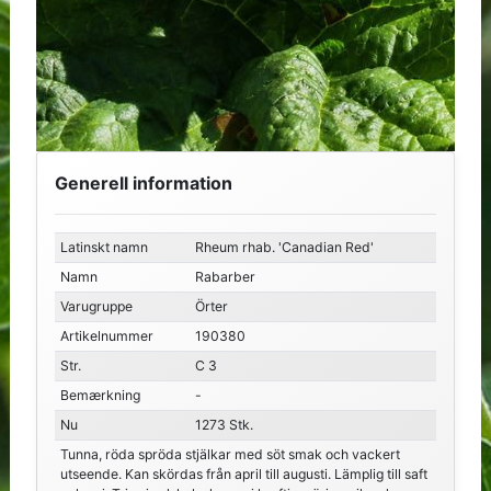
Generell information
Latinskt namn
Rheum rhab. 'Canadian Red'
Namn
Rabarber
Varugruppe
Örter
Artikelnummer
190380
Str.
C 3
Bemærkning
-
Nu
1273 Stk.
Tunna, röda spröda stjälkar med söt smak och vackert
utseende. Kan skördas från april till augusti. Lämplig till saft