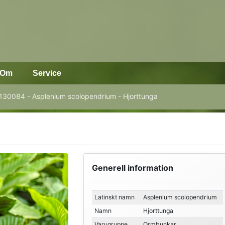
Om
Service
130084 - Asplenium scolopendrium - Hjorttunga
Generell information
Latinskt namn
Asplenium scolopendrium
Namn
Hjorttunga
Varugruppe
Ormbunkar