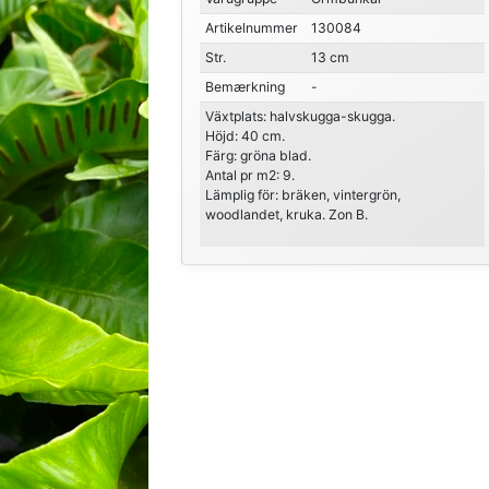
Artikelnummer
130084
Str.
13 cm
Bemærkning
-
Växtplats: halvskugga-skugga.
Höjd: 40 cm.
Färg: gröna blad.
Antal pr m2: 9.
Lämplig för: bräken, vintergrön,
woodlandet, kruka. Zon B.