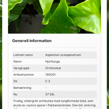
Generell information
Latinskt namn
Asplenium scolopendrium
Namn
Hjorttunga
Varugruppe
Ormbunkar
Artikelnummer
190051
Str.
C 3
Bemærkning
-
Nu
37 Stk.
Frodig, vintergrön ormbunke med tungformade blad, som
pryds av vackra sporer i fiskbensmönster. Den blir omkring