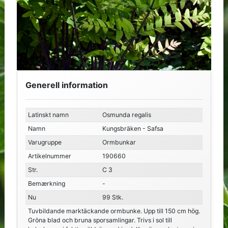
Generell information
Latinskt namn
Osmunda regalis
Namn
Kungsbräken - Safsa
Varugruppe
Ormbunkar
Artikelnummer
190660
Str.
C 3
Bemærkning
-
Nu
99 Stk.
Tuvbildande marktäckande ormbunke. Upp till 150 cm hög.
Gröna blad och bruna sporsamlingar. Trivs i sol till