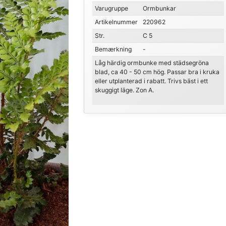
Varugruppe
Ormbunkar
Artikelnummer
220962
Str.
C 5
Bemærkning
-
Låg härdig ormbunke med städsegröna
blad, ca 40 - 50 cm hög. Passar bra i kruka
eller utplanterad i rabatt. Trivs bäst i ett
skuggigt läge. Zon A.