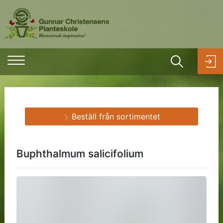
Beställ från sortimentet
Buphthalmum salicifolium