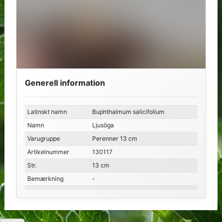
Generell information
Latinskt namn
Buphthalmum salicifolium
Namn
Ljusöga
Varugruppe
Perenner 13 cm
Artikelnummer
130117
Str.
13 cm
Bemærkning
-