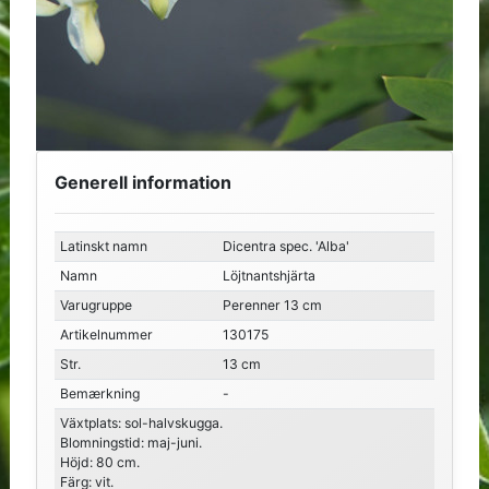
Generell information
Latinskt namn
Dicentra spec. 'Alba'
Namn
Löjtnantshjärta
Varugruppe
Perenner 13 cm
Artikelnummer
130175
Str.
13 cm
Bemærkning
-
Växtplats: sol-halvskugga.
Blomningstid: maj-juni.
Höjd: 80 cm.
Färg: vit.