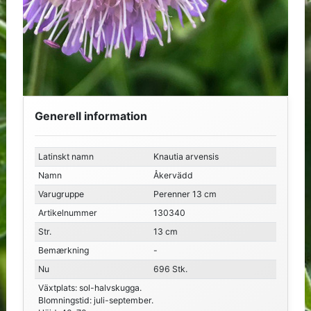
Generell information
Latinskt namn
Knautia arvensis
Namn
Åkervädd
Varugruppe
Perenner 13 cm
Artikelnummer
130340
Str.
13 cm
Bemærkning
-
Nu
696 Stk.
Växtplats: sol-halvskugga.
Blomningstid: juli-september.