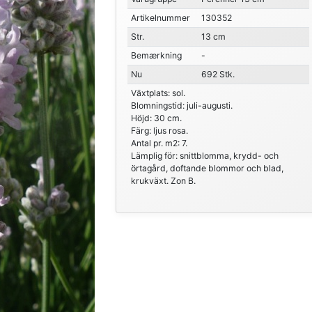
Artikelnummer
130352
Str.
13 cm
Bemærkning
-
Nu
692 Stk.
Växtplats: sol.
Blomningstid: juli-augusti.
Höjd: 30 cm.
Färg: ljus rosa.
Antal pr. m2: 7.
Lämplig för: snittblomma, krydd- och
örtagård, doftande blommor och blad,
krukväxt. Zon B.