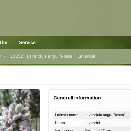
Om
Service
m
130352 - Lavandula angu. 'Rosea' - Lavendel
Generell information
Latinskt namn
Lavandula angu. 'Rosea'
Namn
Lavendel
Varugruppe
Perenner 13 cm