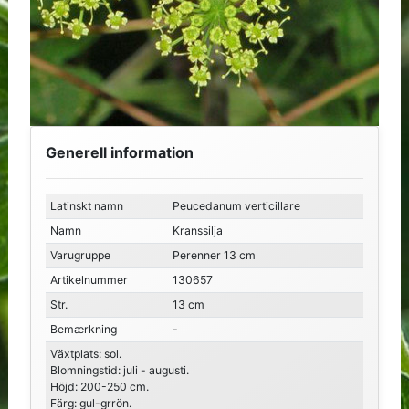
Generell information
Latinskt namn
Peucedanum verticillare
Namn
Kranssilja
Varugruppe
Perenner 13 cm
Artikelnummer
130657
Str.
13 cm
Bemærkning
-
Växtplats: sol.
Blomningstid: juli - augusti.
Höjd: 200-250 cm.
Färg: gul-grrön.