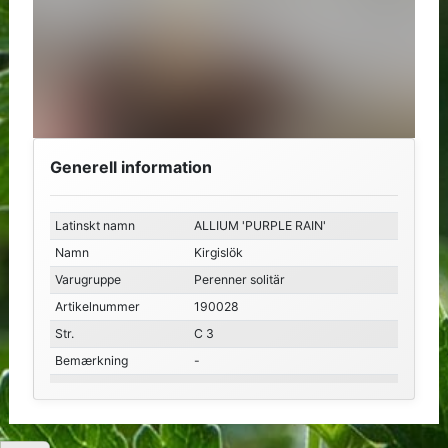
Generell information
Latinskt namn
ALLIUM 'PURPLE RAIN'
Namn
Kirgislök
Varugruppe
Perenner solitär
Artikelnummer
190028
Str.
C 3
Bemærkning
-