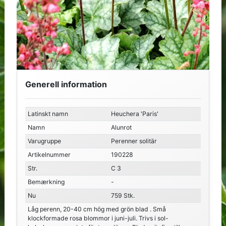
Generell information
Latinskt namn
Heuchera 'Paris'
Namn
Alunrot
Varugruppe
Perenner solitär
Artikelnummer
190228
Str.
C 3
Bemærkning
-
Nu
759 Stk.
Låg perenn, 20-40 cm hög med grön blad . Små
klockformade rosa blommor i juni-juli. Trivs i sol-