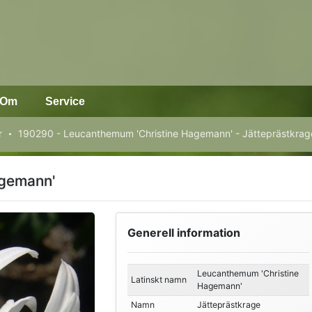
Om
Service
r
190290 - Leucanthemum 'Christine Hagemann' - Jätteprästkrag
agemann'
Generell information
Leucanthemum 'Christine
Latinskt namn
Hagemann'
Namn
Jätteprästkrage