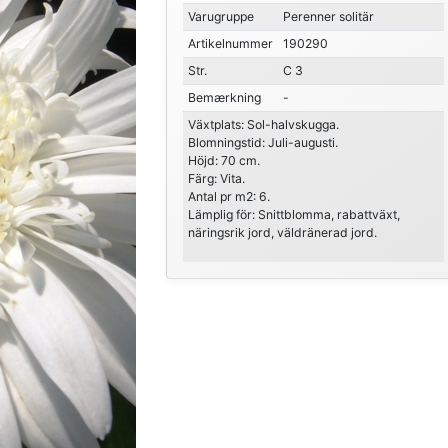
Varugruppe
Perenner solitär
Artikelnummer
190290
Str.
C 3
Bemærkning
-
Växtplats: Sol-halvskugga.
Blomningstid: Juli-augusti.
Höjd: 70 cm.
Färg: Vita.
Antal pr m2: 6.
Lämplig för: Snittblomma, rabattväxt,
näringsrik jord, väldränerad jord.