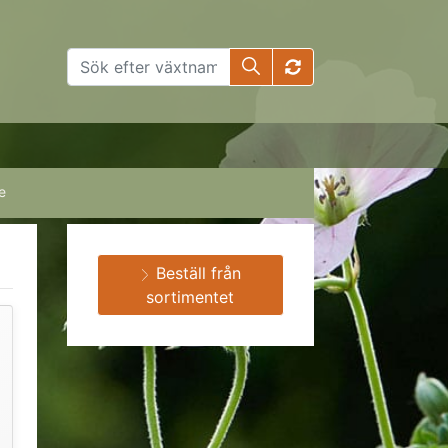
e
Beställ från
sortimentet