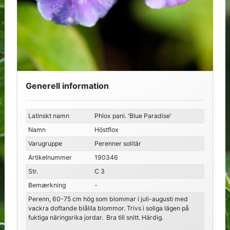
Generell information
Latinskt namn
Phlox pani. 'Blue Paradise'
Namn
Höstflox
Varugruppe
Perenner solitär
Artikelnummer
190346
Str.
C 3
Bemærkning
-
Perenn, 60-75 cm hög som blommar i juli-augusti med
vackra doftande blålila blommor. Trivs i soliga lägen på
fuktiga näringsrika jordar. Bra till snitt. Härdig.