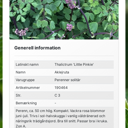
Generell information
Latinskt namn
Thalictrum 'Little Pinkie'
Namn
Aklejruta
Varugruppe
Perenner solitär
Artikelnummer
190464
Str.
C 3
Bemærkning
-
Perenn, ca. 50 cm hög. Kompakt. Vackra rosa blommor
juni-juli. Trivs i sol-halvskugga i vanlig väldränerad och
näringsrik trädgårdsjord. Bra till snitt. Passar bra i kruka.
Zon A.