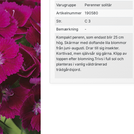
Varugruppe
Perenner solitär
Artikelnummer
190580
Str.
C 3
Bemærkning
-
Kompakt perenn, som endast blir 25 cm
hög. Skärmar med doftande lila blommor
från juni-augusti. Drar till sig insekter.
Kortlivad, men självsår sig gärna. Klipp av
toppen efter blomning.Trivs i full sol och
planteras i vanlig väldränerad
trädgårdsjord.