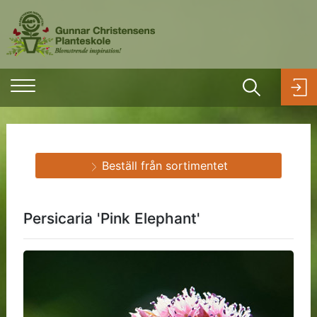
Beställ från sortimentet
Persicaria 'Pink Elephant'