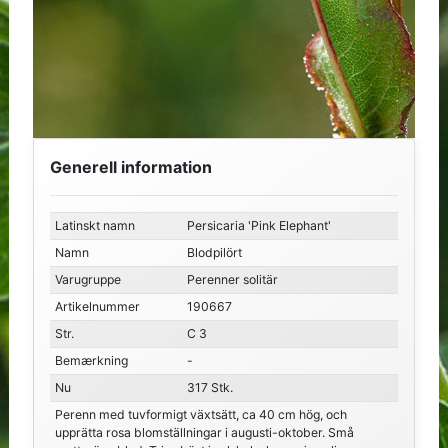
Generell information
Latinskt namn
Persicaria 'Pink Elephant'
Namn
Blodpilört
Varugruppe
Perenner solitär
Artikelnummer
190667
Str.
C 3
Bemærkning
-
Nu
317 Stk.
Perenn med tuvformigt växtsätt, ca 40 cm hög, och
upprätta rosa blomställningar i augusti-oktober. Små