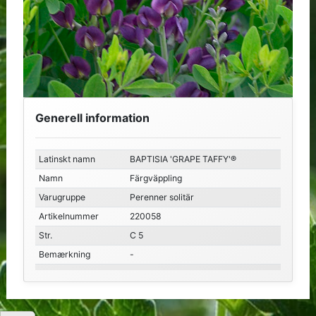
Generell information
Latinskt namn
BAPTISIA 'GRAPE TAFFY'®
Namn
Färgväppling
Varugruppe
Perenner solitär
Artikelnummer
220058
Str.
C 5
Bemærkning
-