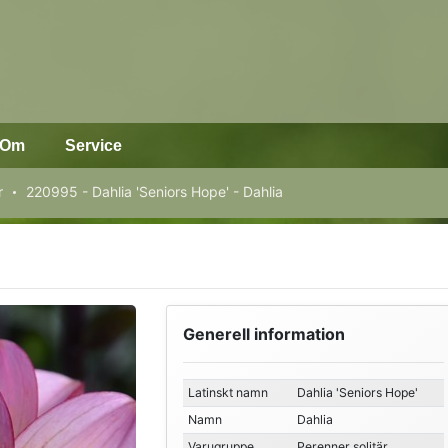
Om
Service
r
220995 - Dahlia 'Seniors Hope' - Dahlia
Generell information
Latinskt namn
Dahlia 'Seniors Hope'
Namn
Dahlia
Varugruppe
Perenner solitär